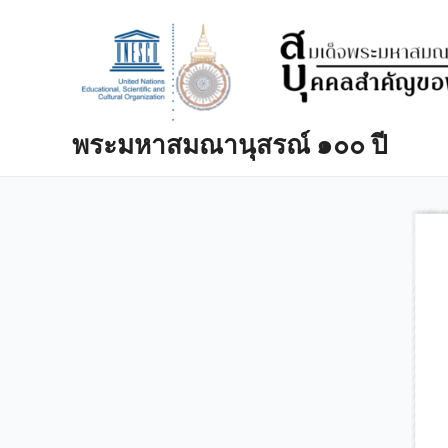
Skip
to
content
พระมหาสมณานุสรณ์ ๑๐๐ ปี